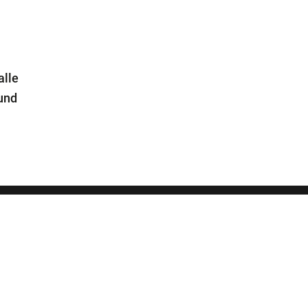
alle
 und
Rechtliches
Datenschutz
Impressum