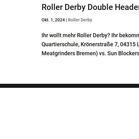
Roller Derby Double Heade
Okt. 1, 2024
|
Roller Derby
Ihr wollt mehr Roller Derby? Ihr bekom
Quartierschule, Krönerstraße 7, 04315
Meatgrinders Bremen) vs. Sun Blockers
Geschäftstelle
Roter Stern Leipzig ’99 e. V.
Braustraße 15
04107 Leipzig