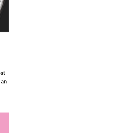
bst
 an