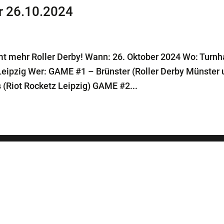
r 26.10.2024
mt mehr Roller Derby! Wann: 26. Oktober 2024 Wo: Turnh
 Leipzig Wer: GAME #1 – Brünster (Roller Derby Münster
 (Riot Rocketz Leipzig) GAME #2...
Aktuelles vom Stern
Roller Derby GAME DAY 11./12.07.2026
RSL 3×3 Cup am 27.06.2026