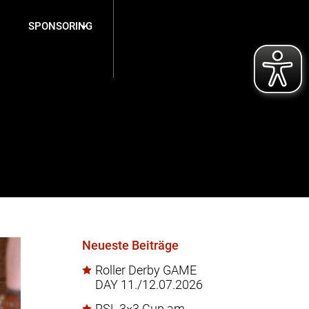
SPONSORING
Neueste Beiträge
Roller Derby GAME
DAY 11./12.07.2026
RSL 3×3 Cup am