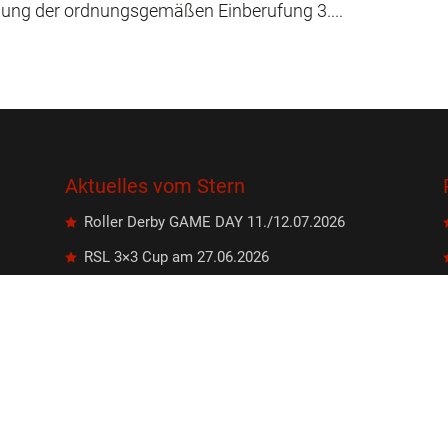
lung der ordnungsgemäßen Einberufung 3....
Aktuelles vom Stern
Roller Derby GAME DAY 11./12.07.2026
RSL 3×3 Cup am 27.06.2026
Freie Plätze bei der Gemüsekooperative
Rote Beete eG
Sommer, Sonne, Stockkampf
Sektion Frisbee: Deutsche
Jugendmeisterschaften im Ultimate Frisbee
vom 21. bis 22. März in Leipzig!