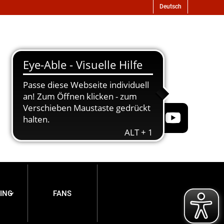
ING
FANS