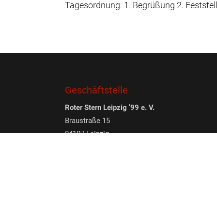
Tagesordnung: 1. Begrüßung 2. Feststel
Geschäftstelle
Roter Stern Leipzig ’99 e. V.
Braustraße 15
04107 Leipzig
M:
office@rotersternleipzig.de
T: +49 (176) – 22 62 44 70