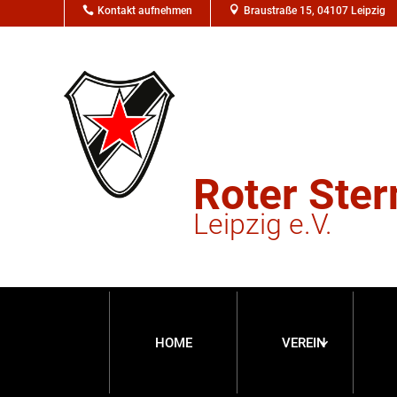

Kontakt aufnehmen

Braustraße 15, 04107 Leipzig
Roter Ster
Leipzig e.V.
HOME
VEREIN