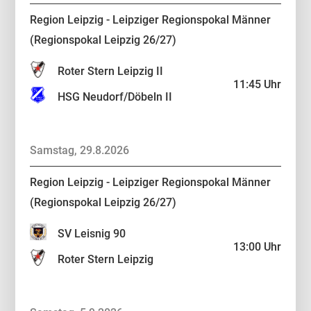
Region Leipzig - Leipziger Regionspokal Männer
(Regionspokal Leipzig 26/27)
Roter Stern Leipzig II
11:45
Uhr
HSG Neudorf/Döbeln II
Samstag, 29.8.2026
Region Leipzig - Leipziger Regionspokal Männer
(Regionspokal Leipzig 26/27)
SV Leisnig 90
13:00
Uhr
Roter Stern Leipzig