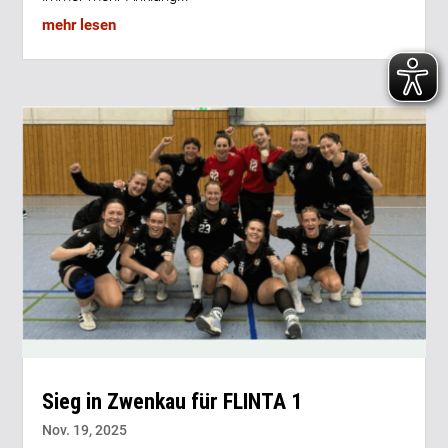
mehr lesen
Sieg in Zwenkau für FLINTA 1
Nov. 19, 2025