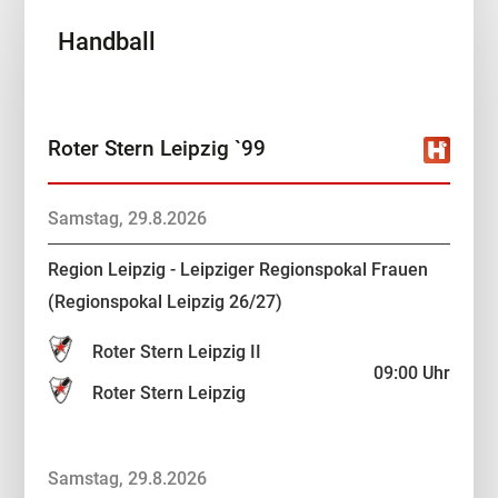
Handball
Roter Stern Leipzig `99
Samstag, 29.8.2026
Region Leipzig - Leipziger Regionspokal Frauen
(Regionspokal Leipzig 26/27)
Roter Stern Leipzig II
09:00
Uhr
Roter Stern Leipzig
Samstag, 29.8.2026