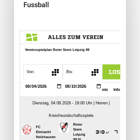
Fussball