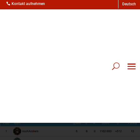

Kontakt aufnehmen