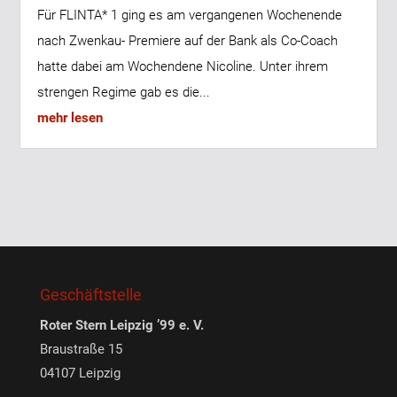
Für FLINTA* 1 ging es am vergangenen Wochenende
nach Zwenkau- Premiere auf der Bank als Co-Coach
hatte dabei am Wochendene Nicoline. Unter ihrem
strengen Regime gab es die...
mehr lesen
Geschäftstelle
Roter Stern Leipzig ’99 e. V.
Braustraße 15
04107 Leipzig