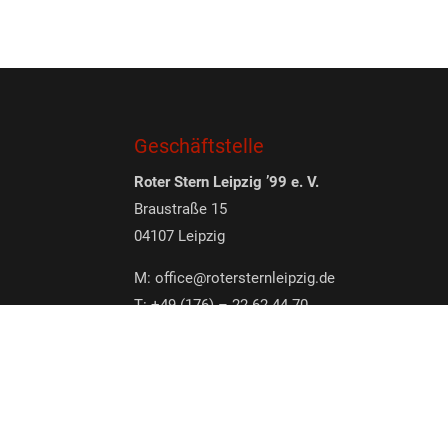
Geschäftstelle
Roter Stern Leipzig ’99 e. V.
Braustraße 15
04107 Leipzig
M:
office@rotersternleipzig.de
T: +49 (176) – 22 62 44 70