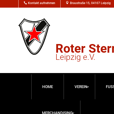

Kontakt aufnehmen

Braustraße 15, 04107 Leipzig
Roter Ster
Leipzig e.V.
HOME
VEREIN
FUS
MERCHANDISING