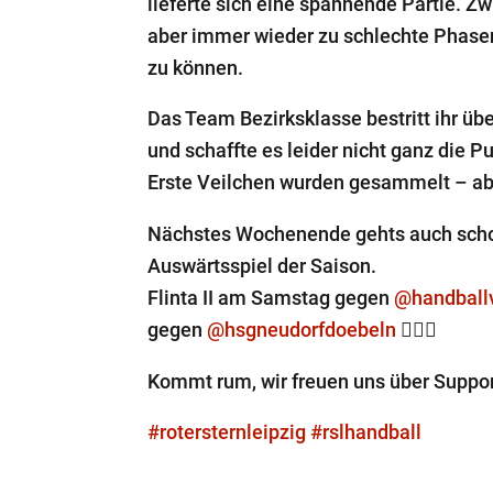
lieferte sich eine spannende Partie. Zw
aber immer wieder zu schlechte Phasen,
zu können.
Das Team Bezirksklasse bestritt ihr ü
und schaffte es leider nicht ganz die 
Erste Veilchen wurden gesammelt – ab
Nächstes Wochenende gehts auch schon
Auswärtsspiel der Saison.
Flinta II am Samstag gegen
@handball
gegen
@hsgneudorfdoebeln
🤾🏻‍♀️
Kommt rum, wir freuen uns über Suppor
#rotersternleipzig
#rslhandball