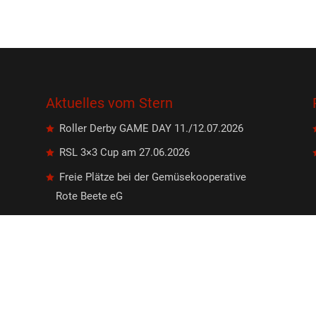
Aktuelles vom Stern
Roller Derby GAME DAY 11./12.07.2026
RSL 3×3 Cup am 27.06.2026
Freie Plätze bei der Gemüsekooperative
Rote Beete eG
Sommer, Sonne, Stockkampf
Sektion Frisbee: Deutsche
Jugendmeisterschaften im Ultimate Frisbee
vom 21. bis 22. März in Leipzig!