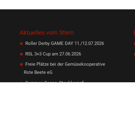
Aktuelles vom Stern
Roller Derby GAME DAY 11./12.07.2026
RSL 3×3 Cup am 27.06.2026
Freie Plätze bei der Gemüsekooperative
Rote Beete eG
Sommer, Sonne, Stockkampf
Sektion Frisbee: Deutsche
Jugendmeisterschaften im Ultimate Frisbee
vom 21. bis 22. März in Leipzig!