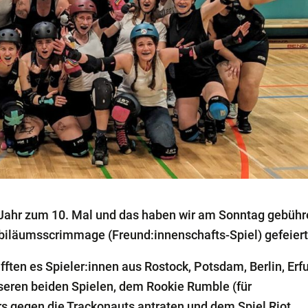
 Jahr zum 10. Mal und das haben wir am Sonntag gebüh
biläumsscrimmage (Freund:innenschafts-Spiel) gefeiert
ten es Spieler:innen aus Rostock, Potsdam, Berlin, Erfu
seren beiden Spielen, dem Rookie Rumble (für
s gegen die Trackonauts antraten und dem Spiel Riot