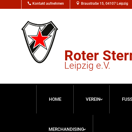

Kontakt aufnehmen

Braustraße 15, 04107 Leipzig
Roter Ster
Leipzig e.V.
HOME
VEREIN
FUS
MERCHANDISING