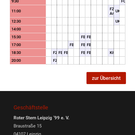
9:30
FCH
FZ-
11:00
UK
Ark
12:30
UK
14:00
15:30
FB
FB
17:00
FB
FB
FB
18:30
FZ
FB
FB
FB
FB
Kifl
20:00
FZ
zur Übersicht
Geschäftstelle
Roter Stern Leipzig ’99 e. V.
Braustraße 15
04107 Leipzig