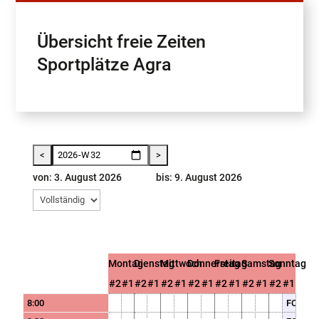
Übersicht freie Zeiten
Sportplätze Agra
von: 3. August 2026
bis: 9. August 2026
Montag
Dienstag
Mittwoch
Donnerstag
Freitag
Samstag
Sonntag
#2
#1
#2
#1
#2
#1
#2
#1
#2
#1
#2
#1
#2
#1
8:00
FCH