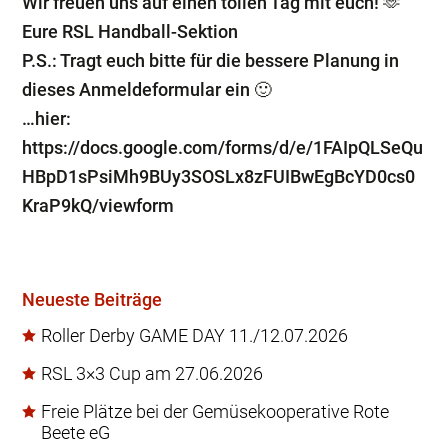
Wir freuen uns auf einen tollen Tag mit euch! 🫶
Eure RSL Handball-Sektion
P.S.: Tragt euch bitte für die bessere Planung in
dieses Anmeldeformular ein 🙂
…hier:
https://docs.google.com/forms/d/e/1FAIpQLSeQu
HBpD1sPsiMh9BUy3SOSLx8zFUIBwEgBcYD0cs0
KraP9kQ/viewform
Neueste Beiträge
Roller Derby GAME DAY 11./12.07.2026
RSL 3×3 Cup am 27.06.2026
Freie Plätze bei der Gemüsekooperative Rote
Beete eG