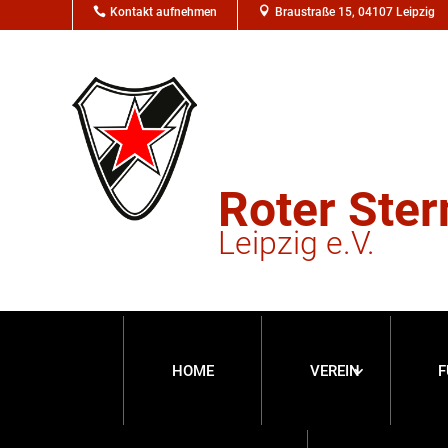

Kontakt aufnehmen

Braustraße 15, 04107 Leipzig
Roter Ster
Leipzig e.V.
HOME
VEREIN
F