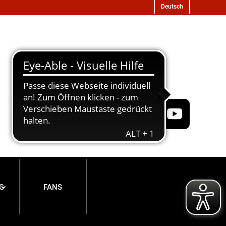
G
FANS